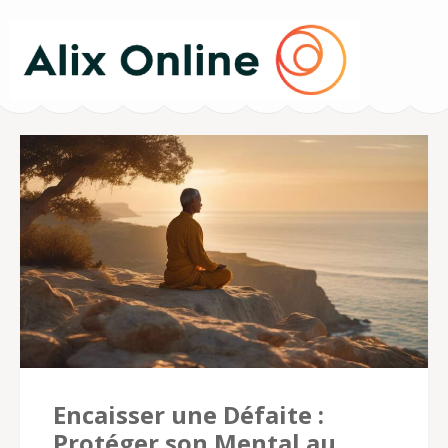
AlixOnline.fr –
Betting Tips
Encaisser une Défaite :
Protéger son Mental au