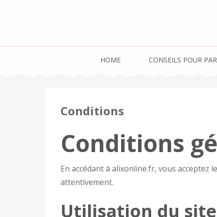
AlixOnline.fr – 
HOME
CONSEILS POUR PAR
Conditions
Conditions gé
En accédant à alixonline.fr, vous acceptez le
attentivement.
Utilisation du site