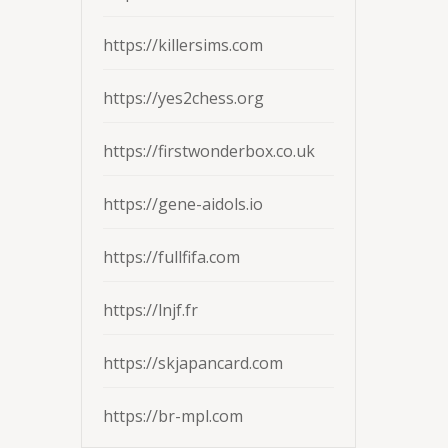
https://killersims.com
https://yes2chess.org
https://firstwonderbox.co.uk
https://gene-aidols.io
https://fullfifa.com
https://lnjf.fr
https://skjapancard.com
https://br-mpl.com