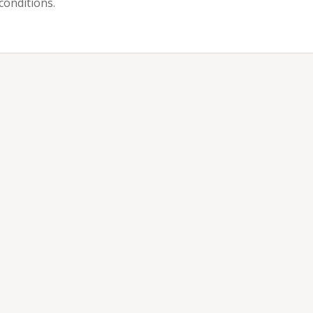
 conditions.